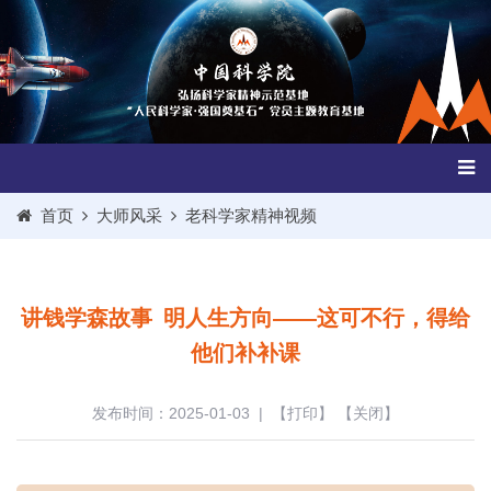
首页
大师风采
老科学家精神视频
讲钱学森故事 明人生方向——这可不行，得给
他们补补课
发布时间：2025-01-03
| 【
打印
】 【
关闭
】