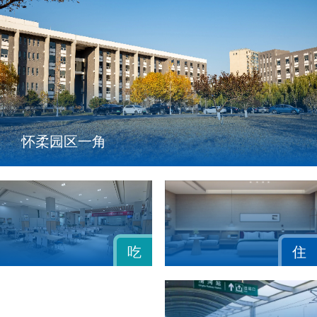
怀柔园区一角
住
吃