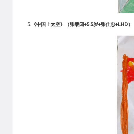
5.
《中国上太空》（张羲闻
+5.5
岁
+
张仕忠
+LHD
）