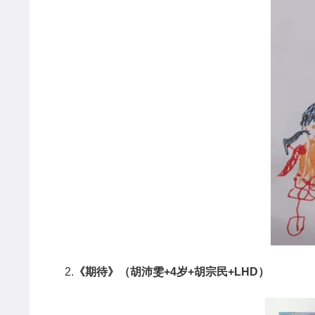
2.
《期待》（胡沛雯
+4
岁
+
胡宗民
+LHD
）