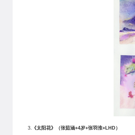
3.
《太阳花》（张茹涵
+4
岁
+
张羽淮
+LHD
）