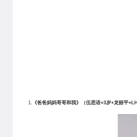
1.
《爸爸妈妈哥哥和我》（伍思语
+3
岁
+
龙丽平
+L