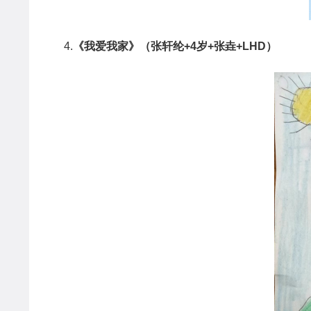
4.
《我爱我家》（张轩纶
+4
岁
+
张垚
+LHD
）