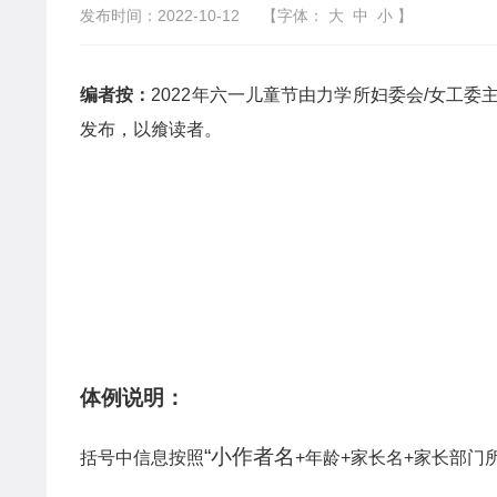
发布时间：2022-10-12
【字体：
大
中
小
】
编者按：
2022
年六一儿童节由力学所妇委会
/
女工委
发布，以飨读者。
体例说明：
“小作者名
括号中信息按照
+
年龄
+
家长名
+
家长部门