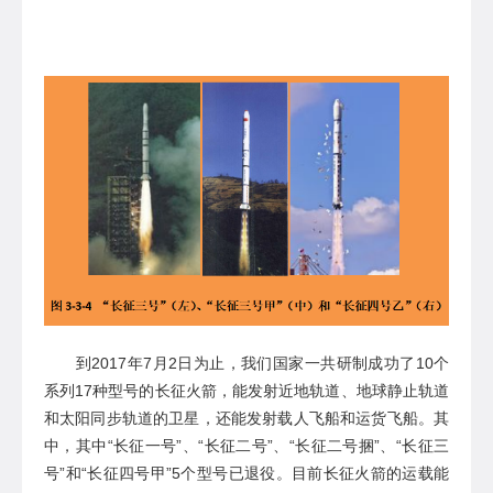
到
2017年7月2日
为止
，
我
们
国
家一
共研制
成功
了
10个
系列
17种型号的
长征火箭，能发射近地轨道、地球静止轨道
和太阳同步轨道的卫星
，还能发射载人飞船和运货飞船
。
其
中，
其中
“长征一号”、“长征二号”、“长征二号捆”、“长征三
号”和“
长征四号甲
”
5个型号已退役
。目前长征火箭的运载能