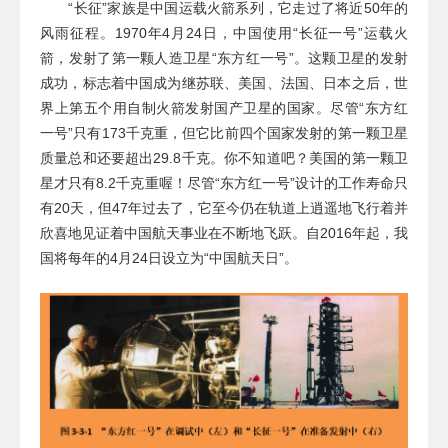
“长征”家族是中国运载火箭系列，它走过了将近
50
年的
风雨征程。
1970年4月24日，中国使用
“
长征一号
”
运载火
箭
，
发射了第一颗人造卫星
“
东方红一号
”。这颗
卫星
的
发射
成功
，
标志着中国成为继苏联、美国、法国、日本之后
，
世
界上第五个用自制火箭发射国产卫星的国家。
尽管
“
东方红
一号
”只有173千克重，但它
比前
四
个国家发射的第
一
颗卫星
质量总和还要超出
29.8千克
。你不知道吧？
美国的第
一
颗卫
星
才
只有
8.2千克
重喔！
尽管
“
东方红一号
”
设计的工作寿命只
有
20天，
但
47年过去了，它
至今仍在轨道上
逍遥地飞行着并
欣喜地见证着中国航天事业在不断地飞跃。自
2016年起，我
国将每年的4月24日设立为“中国航天日”。