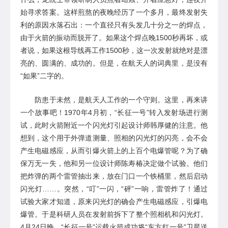
始寻求答案。这样煎熬的夜晚经历了一个多月，最终发射失
利的原因水落
石
出
：
一个
直径只有头发几十分之一的
焊点
，
由于火箭的振动而脱开了
。如果
这个焊点晚
1500秒再坏，
或
者说，如果
这根导线
再工作
1500秒
，这一次发射
就
绝对是漂
亮的、圆满的、成功
的。
但是，在航天人的词典里，是没有
“如果”二字的。
防患于未然，是航天人工作的一个守则。这里，再来讲
一个故事吧
！
1970年4月初，“长征一号”转入发射场进行测
试，此时火箭附近一个闪光灯引起设计师韩厚健的注意。他
想到，这个用于外弹道测量、照相的闪光灯的闪亮，会不会
产生电磁感应，从而引爆火箭上的上百个电爆管呢？为了确
保万无一失，他和另一位设计师陈寿椿决定做个试验。他们
把炸弹的两个雷管抽出来，放在门口一个铁桶里，然后启动
闪光灯……。突然，“叮”一闪，“砰”一响，雷管炸了！通过
试验大家才知道，原来闪光灯的确会产生电磁感应，引爆电
爆管。于是科研人员在发射前拆下了整个照相机和闪光灯。
4月24日晚，“长征一号”运载火箭成功将“东方红一号”卫星送