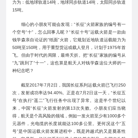
力为：
低地球轨道
14吨，
地球同步轨道
14吨，
太阳同步轨道
15吨。
细心的小朋友可能会发现：
“长征”火箭家族的编号有一
个空号“十”，怎么回事儿呢？“
长征十号
”
运载火箭是一款由
钱学森
亲自
论证的
“
纸面
”
火箭
，它
规划近地轨道运载能力为
50吨至150吨，用于重型货运或载人登月
，
计划于
1975年首
飞
。
但由于
时代
的
局限
，
最终夭折
。把
“长征”家族的编号从
“九”跳到了
“十一”，这也算是航天人对钱学森这位大师的一
种纪念吧？
截至
2017年7月2日，我国长征系列运载火箭已飞行250
次，发射成功率达94.40%
。正是在
7月2日
这一天，
“
长征五
号
”在执行“遥二”飞行任务中出现了异常。这是半个世纪以
来，中国“长征”火箭发射的第
13
次失败。小朋友们应当晓
得
，
航天
是
个高风险的领域，
例如
一发火箭至少有
1000多个
元器件，光电缆的长度就能达100多公里。
更何况这个
“五
号”是中国运载火箭发展进程中，既是跨越式的又是奠基性