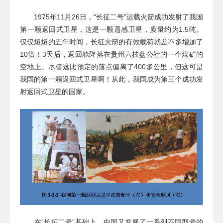
1975年11月26日，“
长征二号
”
运载火箭
成功
发射了
我国
第一颗
返回式卫星，
这是一颗遥感卫星，质量约为
1.5吨。
仅仅短短的五年时间，长征火箭的有效载荷就差不多增加了
10倍！3天后，
返回舱
降落在
贵州六枝盘公社
的一个煤矿的
空地上。尽管这比预定的落点偏离了
400多
公里
，
但这可是
我国的第一颗
返回式卫星
啊！从此，我国成为第三个成功发
射返回式卫星的国家。
在
“长征二号”基础上，中国又发展了一系列不同型号的