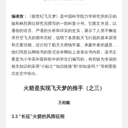
编者按：
《新世纪飞天梦》是中国科学院力学研究所的王柏
懿和林烈两位研究员撰写的一部科普小书。它图文并茂，以
通俗的语言、严谨的分析和详实的史实，展示了人类不懈追
求升空飞天的艰辛历程，说明了各类航天飞行器的基本原理
和主要功能，还介绍了航天大师钱学森。承蒙作者的盛意，
他们同意以网络书的形式在本网站上发表全书内容。该书主
要是为小学高年级和初中的学生们编写的，有些较为专深的
相关知识则采用
“小贴士”“知识链接”和“你知道吗？”等框图形
式在文中给出。
火箭是实现飞天梦的推手（之三）
王柏懿
3.3 “长征”火箭的风雨征程