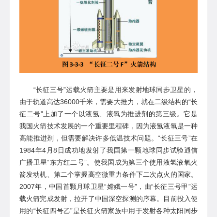
“
长征三号
”
运载火箭
主要是用来发射地球同步卫星的，
由于轨道高达
36000千米，需要大推力，就
在二级
结构的
“
长
征二号
”
上加了一个以液氢、液氧为推进剂的第三级
。它
是
我国火箭技术发展的一个重要里程碑
，因为液氢液氧是一种
高能推进剂，但需要解决许多低温技术问题。
“
长征三号
”在
1984年
4月8日
成功地发射了我国第一颗地球同步试验通信
广播卫星
“
东方红二号
”
。
使我国成为第三个使用液氢液氧火
箭发动机、第二个掌握高空微重力条件下二次点火的国家。
2007年，中国首颗月球卫星
“
嫦娥一号
”
，由
“
长征三号甲
”
运
载火箭完成发射，拉开了中国深空探测的序幕。
目前投入使
用的
“
长征四号乙
”
是长征火箭家族中用于发射各种太阳同步