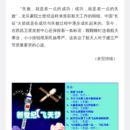
“
失败，就是差一点的成功
；
成功
，
就是差一点的失
败
”，
龙乐豪院士
曾经这样来形容航天工作的精细
。
中国
“长
征”火箭就是在成功与失败过程中逐步成长起来的。至今，
在
西昌卫星发射中心
还
保留
着一条标语
：颗颗螺钉连着航天
事业，小小按钮维系民族尊严。
这表达了
航天
人对于
建立严
苛质量要求
的心迹。
（
未完待续
）