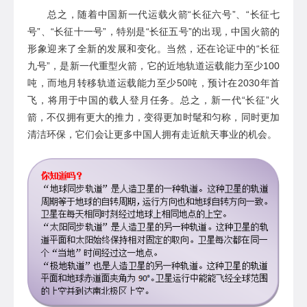
总之，
随着中国新一代运载火箭
“
长征六号
”
、
“
长征七
号
”、“
长征
十一
号
”
，特别是
“
长征五号
”
的出现，中国火箭的
形象迎来了全新的发展和变化。
当然，还在论证中的
“长征
九号”，是
新一代重型火箭，
它的近地轨道
运载能力至少
100
吨，
而地月转移轨道
运载能力至少
50吨，
预计在
2030年首
飞，
将用于中国的载人登月任务。
总之，新一代
“长征”火
箭，
不仅拥有
更大的推力，变得更加时髦和匀称
，
同时更加
清洁环保
，它们
会让更多中国人拥有走近航天事业的机会。