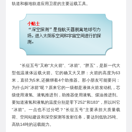
轨道和极
地
轨道应用卫星的主要运载工具。
“
长征五号
”
又称
“大火箭”
、
“冰箭”
、
“胖五”
，是
新一代大
型低温液体运载火箭。
它的确又大又胖：火箭的高度为
63
米，直径为5米,还捆绑着4个助推器。那小朋友可能要问：
为什么叫“冰箭”呢？原来
它的一级都是液体火箭发动机，
芯
级
使用
液
氢、液氧
推进剂，
助推器
使用液氧
、
煤油推进剂。
要知道液氢和液氧的温度分别
是零下
252°和183°，所以叫它
“冰箭”。一点也不过分吧？
“
长征五号
”
主要承担大质量载
荷、空间站建设和深空探测等发射任务
，要达到低轨
25吨、
高轨14吨的运载能力
。