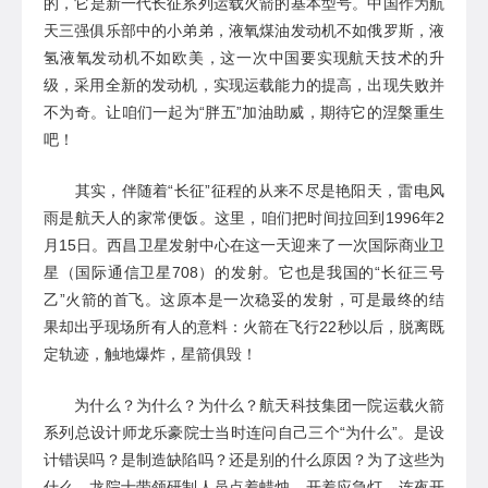
的，
它
是新一代长征系列运载火箭的基本型
号。中国作为航
天三强俱乐部中的小弟弟，液氧煤油发动机不如俄罗斯，液
氢液氧发动机不如欧美，
这一次中国要实现航天技术的升
级，采用全新的发动机，实现运载能力的提高，出现失败并
不为奇。让咱们一起为
“胖五”加油助威，
期待它的涅槃重生
吧！
其实，伴随着
“长征”征程的从来不尽是艳阳天，雷电风
雨是航天人的家常便饭。这里，咱们把时间拉回到
1996年2
月15
日
。
西昌卫星发射中心
在这一天
迎来了一次国际商业卫
星
（国际通信卫星
708）
的发射
。它
也是我国的
“
长征三号
乙
”火箭
的首飞。这原本是一次稳妥的发射，可是最终的结
果却出乎现场所有人的意料
：火箭在飞行
22秒以后，
脱离既
定轨迹，
触地爆炸，星箭俱毁！
为什么？为什么？为什么？航天科技集团一院运载火箭
系列总设计师龙乐豪院士当时连问自己三个
“
为什么
”
。是设
计错误吗？是制造缺陷
吗
？还是别的什么原因？为了这些为
什么，龙院士
带领
研制人员点着蜡烛
、
开着应急灯，连夜开