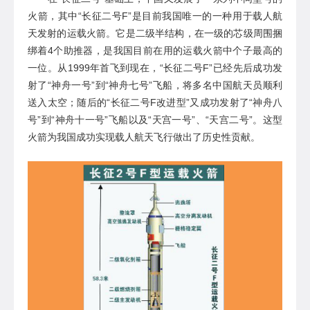
火箭，
其中
“
长征二号
F
”
是目前我国唯一
的
一
种
用于载人航
天发射的运载火箭
。它是二级半结构，在一级的芯级周围捆
绑着
4个助推器，是我国目前在用的运载火箭中个子最高的
一位。
从
1999年首飞
到现在
，
“
长征二号
F
”
已经先后成功发
射了
“神舟一号”到“神舟七号”
飞船，将多名
中国
航天员顺利
送入太空
；随后的
“
长征二号
F改进型
”又
成功发射
了
“
神舟八
号
”到“
神舟十一号
”
飞船
以
及
“
天宫一号
”
、
“
天宫二号
”
。
这型
火箭
为我国成功实现载人航天飞行做出了历史性贡献。