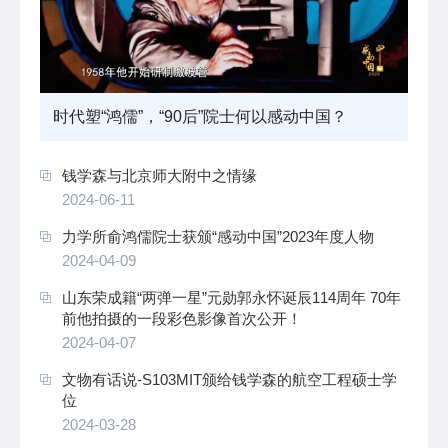
时代塑“鸿儒”，“90后”院士何以感动中国？
钱学森与北京师大附中之情缘
2024-06-11
力学所俞鸿儒院士获颁“感动中国”2023年度人物
2024-04-09
山东荣成籍“两弹一星”元勋郭永怀诞辰114周年 70年
前他拍摄的一段彩色影像首次公开！
2024-04-07
文物有话说-S103MIT颁给钱学森的航空工程硕士学
位
2024-03-28