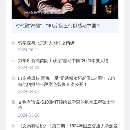
时代塑“鸿儒”，“90后”院士何以感动中国？
钱学森与北京师大附中之情缘
2024-06-11
力学所俞鸿儒院士获颁“感动中国”2023年度人物
2024-04-09
山东荣成籍“两弹一星”元勋郭永怀诞辰114周年 70年
前他拍摄的一段彩色影像首次公开！
2024-04-07
文物有话说-S103MIT颁给钱学森的航空工程硕士学
位
2024-03-28
《文物有话说》 | 第二期：1934年国立交通大学颁发